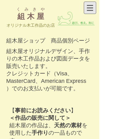
く み き や
組 木 屋
​オリジナル木工作品のお店
組木屋ショップ 商品個別ページ
組木屋オリジナルデザイン、手作
りの木工作品および図面データを
販売いたします。
クレジットカード（Visa、
MasterCard、American Express
）でのお支払いが可能です。
【
事前にお読みください
】
＜作品の販売に関して＞
​組木屋の作品は、
天然の素材
を
使用した
手作り
の一品もので