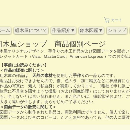
カート
ホーム
組木屋について
作品紹介▼
銘木図鑑▼
ショップ
組木屋ショップ 商品個別ページ
木屋オリジナルデザイン、手作りの木工作品および図面データを販売い
レジットカード（Visa、MasterCard、American Express ）での
【
事前にお読みください
】
＜作品の販売に関して＞
​組木屋の作品は、
天然の素材
を使用した
手作り
の一品ものです。
返品はお受けできませんので、傷、色ムラ、加工精度などに神経質にな
作品の写真は、素人（私自身）が撮影しております。（稚拙で申し訳ご
故意に不具合を隠すような撮影（および画像処理）はしておりませんが
も、全くないとは言い切れません。また色合いは、撮影状況および、ご
大きく違いが生じます。あらかじめご了承ください。
＜図面データの販売に関して＞
​図面データから制作された作品は、商業利用はできません。個人で楽
​図面データおよびそのコピーは、たとえ無料であっても、他の人に譲