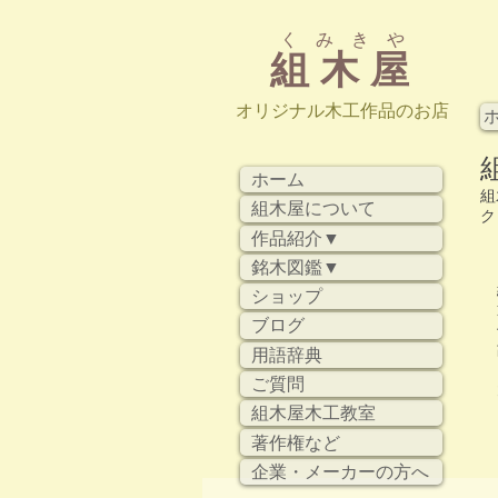
く み き や
組 木 屋
​オリジナル木工作品のお店
ホーム
組
組木屋について
ク
作品紹介▼
銘木図鑑▼
ショップ
ブログ
用語辞典
ご質問
組木屋木工教室
著作権など
企業・メーカーの方へ