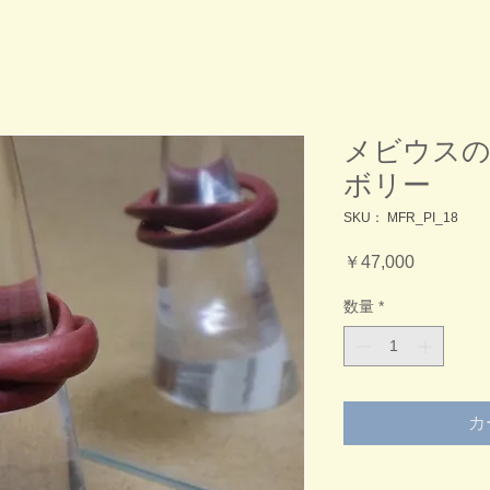
メビウスの
ボリー
SKU： MFR_PI_18
価
￥47,000
格
数量
*
カ