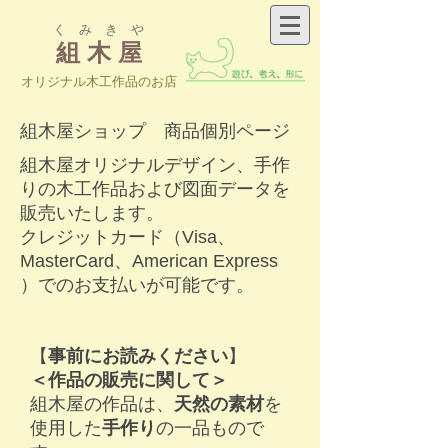
く み き や
組 木 屋
​オリジナル木工作品のお店
組木屋ショップ 商品個別ページ
組木屋オリジナルデザイン、手作
りの木工作品および図面データを
販売いたします。
クレジットカード（Visa、
MasterCard、American Express
）でのお支払いが可能です。
【
事前にお読みください
】
＜作品の販売に関して＞
​組木屋の作品は、
天然の素材
を
使用した
手作り
の一品もので