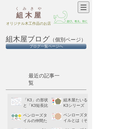
く み き や
組 木 屋
​オリジナル木工作品のお店
組木屋ブログ
（個別ページ）
ブログ一覧ページへ
最近の記事一
覧
「K3」の形状
組木屋たいる
と「K3短長比
K3シリーズ
（β）」とい
ペンローズタ
ペンローズタ
う値について
イルとは（そ
イルの仲間た
の３）
ち