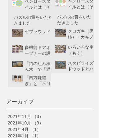
ペンローズタ
ペンローズタ
イルとは（そ
イルとは（そ
の１）
の２）
パズルの賞をいた
パズルの賞をいただ
だきました
きました
クロガキ（黒
ゼブラウッド
柿）・カキノ
キ（柿の木）
いろいろな杢
多機能ドアオ
（もく）
ープナーの設
計
スタビライズ
「猫の組み積
ドウッドとハ
み木」で「猫
イブリッドウ
の観覧車」を
「四方鎌継
ッド
積む方法
ぎ」と「不可
能四方鎌継
ぎ」
アーカイブ
2021年11月
（3）
3件の記事
2021年10月
（3）
3件の記事
2021年4月
（1）
1件の記事
2021年1月
（1）
1件の記事