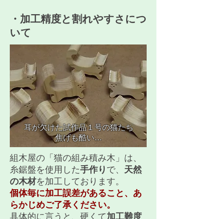
​・加工精度と割れやすさにつ
いて
耳が欠けた試作品１号の猫たち
​焦げも酷い…
組木屋の「猫の組み積み木」は、
糸鋸盤を使用した
手作り
で、
天然
の木材
を加工しております。
個体毎に加工誤差があること、あ
らかじめご了承ください。
具体的に言うと、硬くて
加工難度