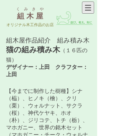
く み き や
組 木 屋
​オリジナル木工作品のお店
組木屋作品紹介 組み積み木
猫の組み積み木
（１６匹の
猫）
デザイナー：上田 クラフター：
上田
​【今までに制作した樹種】シナ
（榀）、ヒノキ（檜）、クリ
（栗）、ウォルナット、サクラ
（桜）、神代ケヤキ、ホオ
（朴）、ジリコテ、トチ（栃）、
マホガニー、世界の銘木セット
（マホガニー・チーク・ウォルナ