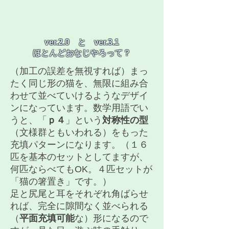
ver.2.0 と ver.3.1
​ほとんどおなじやろって？
（加工の誤差を無視すれば）まっ
たく同じ形の猫を、無限に組み合
わせて並べていけるようなデザイ
ンになっています。数学用語でい
うと、「
ｐ４
」という
対称性の型
（文様群ともいわれる）をもった
充填パターンになります。（１６
匹を基本のセットとしてますが、
何匹ならべてもOK。４匹セットが
「猫の箸置き」です。）
足と尻尾と耳をそれぞれ角ばらせ
れば、完全に隙間なく並べられる
（
平面充填可能
な）形になるので