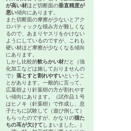
が高い材
ほど切断面の
垂直精度が
悪い
傾向にあります。
また切断面の摩擦が少ないとアク
ロバティックな積み方が難しくな
るので、あまりヤスリをかけない
ようにしているのですが、これも
硬い材ほど摩擦が少なくなる傾向
にあります。
しかし比較的
軟らかい材
だと（強
化加工などは施しておりませんの
で）
落とすと割れやすい
というこ
とがあります。一般的に言って、
広葉樹より針葉樹の方が割れやす
い傾向にあります。（試作品１号
はヒノキ（針葉樹）で作成し、息
子たちに試験して（遊び倒して）
もらったのですが、かなりの
猫た
ちの耳が欠けて
しまいました。）