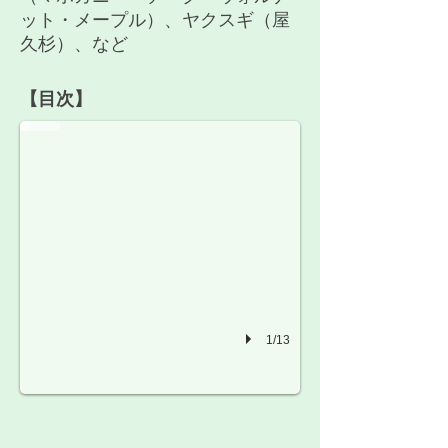
ット・メープル）、ヤクスギ（屋
久杉）、など
シナ（榀）
【目次】
1/13