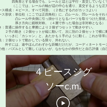
角形とする場合でも、レールと辺とは平行・直交していなく
ここでは、レールの軸が辺の中心を通り、直交するような正方
ース構成：４ピース。すべて同形。（２色にするのがカッコよい）
ース形状：単位柱（ここでは正四角柱）に、凸レール、凹レールをそれ
レール中央側に引っ掛かりとなるパーツを取りつけた形状
さ方向に鏡映対称。（４層で作った場合は非対称となる）
き：普通に操作すると摩擦により２個ずつセットで動きやすい。
手の動き（２個セットが縦に動いて、次に別の２個セットで横に
っきに「カシャン」と、あたかも１手のように動く。これが非常
法：２個セットで動かしている限り、外れない。
すには、途中ほんのわずかな距離だけだが、コーディネートモーシ
の他：パズルとして難しくはないが、なかなかの快作だと自己評価（自己
４ピースジグ
ソーc.m.