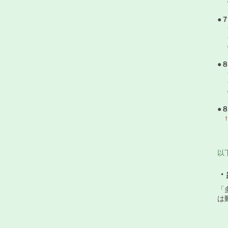
●
・
・
●
・
・
●
以
​
「
は