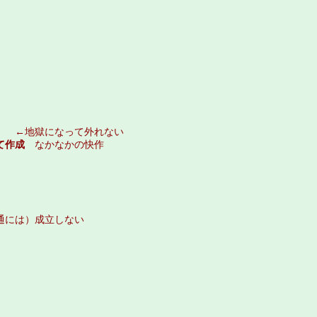
」
←地獄になって外れない
て作成
なかなかの快作
通には）成立しない