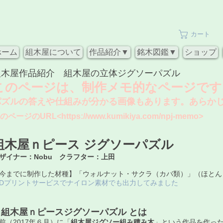
カート
ホーム
組木屋について
作品紹介▼
銘木図鑑▼
ショップ
組木屋作品紹介 組木屋の立体ジグソーパズル
このページは、制作メモ的なページです
パズルの答えや仕組みが分かる画像もあります。あらか
のページのURL<
https://www.kumikiya.com/npj-memo>
組木屋ｎピース ジグソーパズル
ザイナー：Nobu クラフター：上田
【今までに制作した材種】「ウォルナット・サクラ（カバ類）」（ほとん
３Dプリントサービスでナイロン素材でも出力してみました
​・組木屋ｎピースジグソーパズル とは
前（2017年６月）に「
組木屋ジグソー組み積み木
」という作品を作った