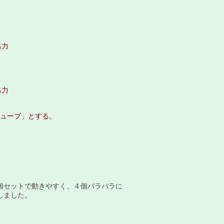
出力
出力
ューブ」​とする。
。
個セットで動きやすく、４個バラバラに
しました。