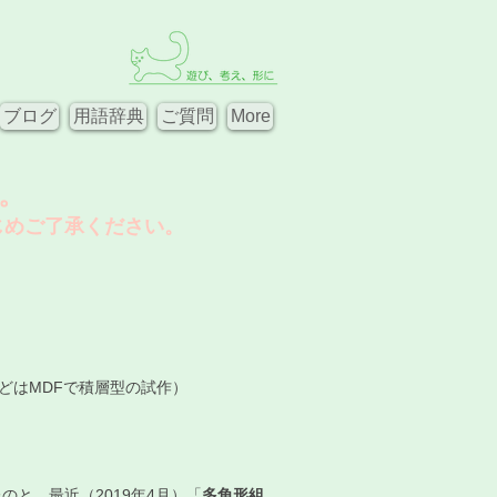
ブログ
用語辞典
ご質問
More
。
じめご了承ください。
どはMDFで積層型の試作）
のと、最近（2019年4月）「
多角形組