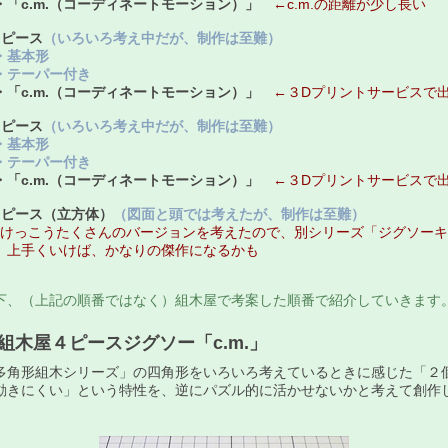
・「c.m.（コーディネートモーション）」
←c.m.の距離が少し長い
７ピース
（いろいろ考え中だが、制作は至難）
基本形
テーパー付き
・「c.m.（コーディネートモーション）」
←３Dプリントサービスで
８ピース
（いろいろ考え中だが、制作は至難）
基本形
テーパー付き
・「c.m.（コーディネートモーション）」
←３Dプリントサービスで
８ピース（立方体）
（図面と頭では考えたが、制作は至難）
↑けっこうたくさんのバージョンを考えたので、別シリーズ「ジグソーキ
上手くいけば、かなりの傑作になるかも
下、（上記の順番ではなく）組木屋で考案した順番で紹介していきます
・組木屋４ピースジグソー「c.m.」
多角形組木シリーズ」の四角形をいろいろ考えているときに感じた「２
動きにくい」という特性を、逆にパズル的に活かせないかと考えて創作