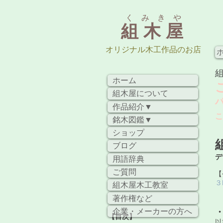
く み き や
組 木 屋
​オリジナル木工作品のお店
ホーム
組木屋について
作品紹介▼
こ
銘木図鑑▼
ショップ
ブログ
デ
用語辞典
ご質問
​
​
組木屋木工教室
著作権など
企業・メーカーの方へ
【目次】
以