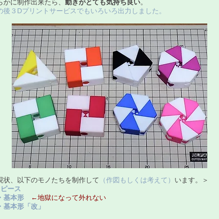
滑らかに制作出来たら、
動きがとても気持ち良い
。
の後３Dプリントサービスでもいろいろ出力しました。
現状、以下のモノたちを制作して
（作図もしくは考えて）
います。
＞
２ピース
基本形
←地獄になって外れない
基本形「改」