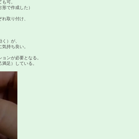
ても可。
形で作成した）
ぞれ取り付け、
。
動く）が、
に気持ち良い。
ョンが必要となる。
満足）している。​