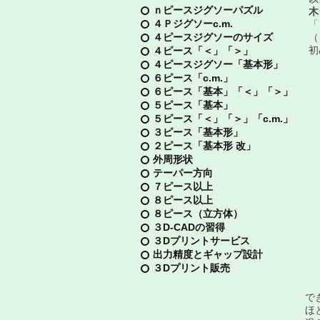
ｎピースジグソーパズル
木
４Ｐジグソーc.m.
「
４ピースジグソーのサイズ
​
初
４ピース「＜」「＞」
４ピースジグソー「基本形」
６ピース「c.m.」
６ピース「基本」「＜」「＞」
５ピース「基本」
５ピース「＜」「＞」「c.m.」
３ピース「基本形」
２ピース「基本形 改」
外周形状
テーパー方向
７ピース以上
８ピース以上
８ピース（立方体）
３D-CADの習得
３Dプリントサービス
出力精度とギャップ設計
３Dプリント販売
で
ほ