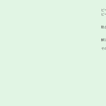
四
（
ピ
ピ
凸
厚
動
２
い
解
外
そ