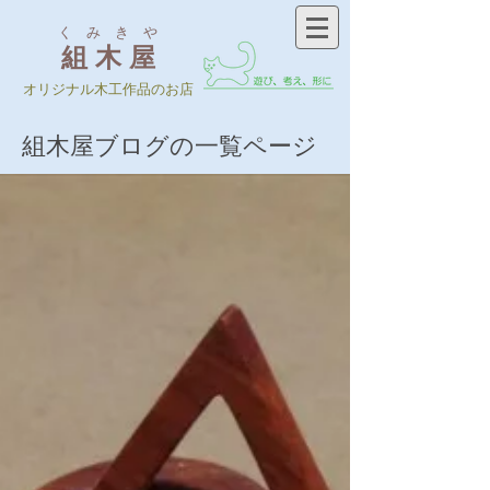
く み き や
組 木 屋
​オリジナル木工作品のお店
​組木屋ブログの一覧ページ