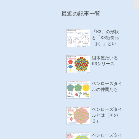
最近の記事一覧
「K3」の形状
と「K3短長比
（β）」という
値について
組木屋たいる
K3シリーズ
ペンローズタイ
ルの仲間たち
ペンローズタイ
ルとは（その
３）
ペンローズタイ