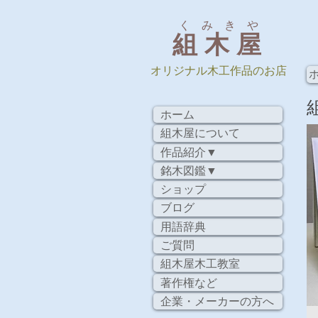
く み き や
組 木 屋
​オリジナル木工作品のお店
ホーム
組木屋について
作品紹介▼
銘木図鑑▼
ショップ
ブログ
用語辞典
ご質問
組木屋木工教室
著作権など
企業・メーカーの方へ