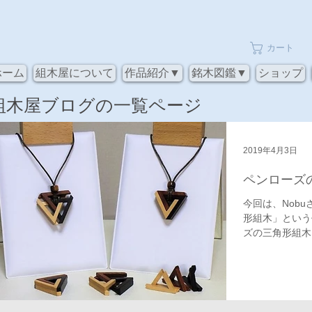
カート
ホーム
組木屋について
作品紹介▼
銘木図鑑▼
ショップ
​組木屋ブログの一覧ページ
2019年4月3日
ペンローズ
今回は、Nob
形組木」という
ズの三角形組木
合わせるパズル
として使用して
ます。...