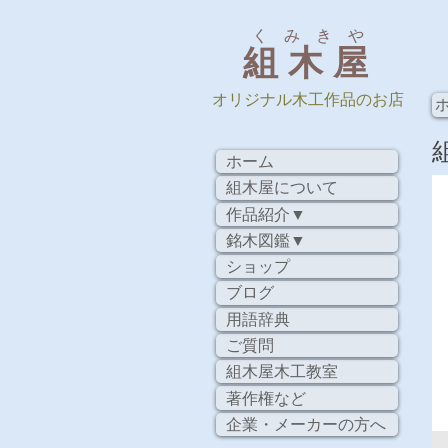
く み き や
組 木 屋
​オリジナル木工作品のお店
ホーム
組木屋について
作品紹介▼
銘木図鑑▼
ショップ
ブログ
用語辞典
ご質問
組木屋木工教室
著作権など
企業・メーカーの方へ