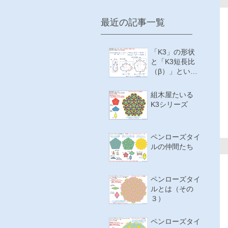
最近の記事一覧
「K3」の形状
と「K3短長比
（β）」という
値について
組木屋たいる
K3シリーズ
ペンローズタイ
ルの仲間たち
ペンローズタイ
ルとは（その
３）
ペンローズタイ