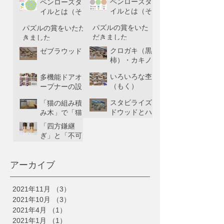
ペンローズタ
ペンローズタ
イルとは（そ
イルとは（そ
の１）
の２）
パズルの賞をいた
パズルの賞をいただ
だきました
きました
クロガキ（黒
ゼブラウッド
柿）・カキノ
キ（柿の木）
いろいろな杢
多機能ドアオ
（もく）
ープナーの設
計
スタビライズ
「猫の組み積
ドウッドとハ
み木」で「猫
イブリッドウ
の観覧車」を
「四方鎌継
ッド
積む方法
ぎ」と「不可
能四方鎌継
ぎ」
アーカイブ
2021年11月
（3）
3件の記事
2021年10月
（3）
3件の記事
2021年4月
（1）
1件の記事
2021年1月
（1）
1件の記事