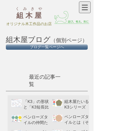
く み き や
組 木 屋
​オリジナル木工作品のお店
組木屋ブログ
（個別ページ）
ブログ一覧ページへ
最近の記事一
覧
「K3」の形状
組木屋たいる
と「K3短長比
K3シリーズ
（β）」とい
ペンローズタ
ペンローズタ
う値について
イルとは（そ
イルの仲間た
の３）
ち