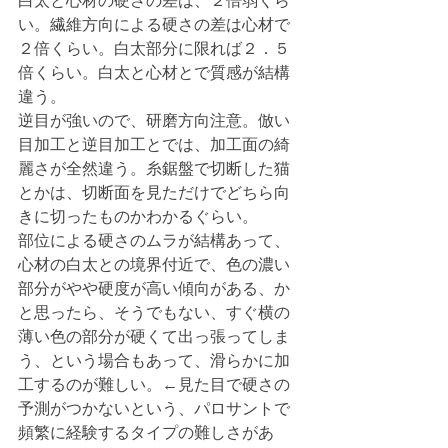
白太と心材の硬さの差は、２倍弱くら
い。繊維方向による硬さの差は心材で
２倍くらい。白太部分に限れば２．５
倍くらい。白太と心材とで質感が結構
違う。
逆目が強いので、研磨方向注意。倣い
目加工と逆目加工とでは、加工面の綺
麗さが全然違う。糸鋸盤で切断した猫
とかは、切断面を見ただけでどちら向
きに切ったものかわかるぐらい。
部位による硬さのムラが結構あって、
心材の白太との境界付近で、色の濃い
部分がやや硬度が高い傾向がある、か
と思ったら、そうでもない、すぐ横の
薄い色の部分が硬くて出っ張ってしま
う、という場合もあって、滑らかに加
工するのが難しい。←見た目で硬さの
予測がつかないという、パロサントで
頻繁に経験するタイプの難しさがあ