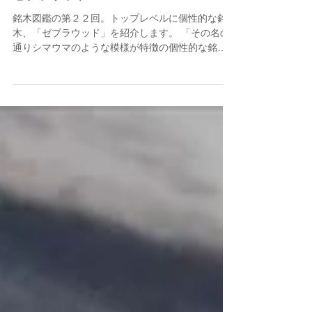
ゼブラウッド
銘木図鑑の第２２回。トップレベルに個性的な銘
木、「ゼブラウッド」を紹介します。 「その名の
通りシマウマのような模様が特徴の個性的な銘
木」 【別名】ゼブラノ・ジンガナ 【科目】マメ
科 ミクロベルリニア属 広葉樹 【組木屋作品】
メビウスの指輪、ハーツ（４U）、猫の箸置き、な
ど...