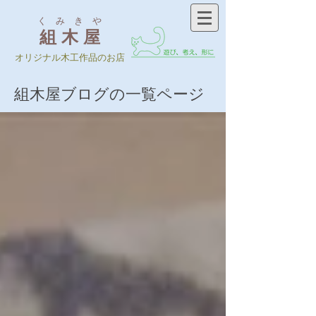
く み き や
組 木 屋
​オリジナル木工作品のお店
​組木屋ブログの一覧ページ