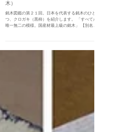
2020年6月16日
クロガキ（黒柿）・カキノキ（柿の
木）
銘木図鑑の第２１回。日本を代表する銘木のひと
つ、クロガキ（黒柿）を紹介します。 「すべてが
唯一無二の模様。国産材最上級の銘木」 【別名】
ジャパニーズパーシモン、柿黒檀、（白柿、ホワ
イトエボニー） 【科目】カキノキ科 カキノキ
属 広葉樹...